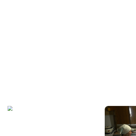
ШТЕТЛ
Герои киноленты родились и прожили
большую часть своей жизни в еврейских
местечках бывшего СССР, на территории
современной Украины и Молдавии. Мало кто
знает, что еврейская жизнь в штетлах
продолжилась в Советском Союзе и после
войны, вплоть до 1990-х — пока все местечко
разом не «выехало», как говорят местные,
в Израиль и Америку. Вместе с отъездом
евреев исчез целый мир, которого больше
не будет никогда