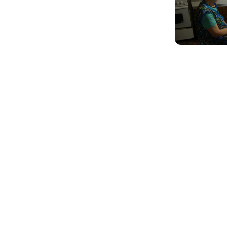
ОПИСАНИЕ
Перемещаясь из украинского Шаргорода в
Филадельфию, Израиль, Нью-Йорк, Молдавию
и снова в Украину, фильм метафорически не
покидает границ штетла, и по крупицам
восстанавливает этот затерянный мир,
последние частицы которого разбросаны по
обеим сторонам океана.
Катя Устинова, режиссер фильма:
«Эту тему я открыла для себя неожиданно,
вскоре после того как мой папа Сергей
Устинов создал Музей Истории Евреев. Тогда
к своему удивлению я узнала от сотрудников
музея, что последние представители мира
местечка еще живы. На момент съемок
фильма большая часть героев проживала
за границей, но были еще и те, кто по какой-то