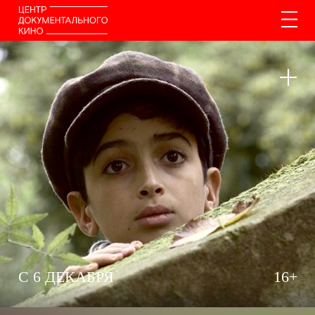
C
6
ДЕКАБРЯ
16+