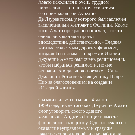
очень рискованный проект —
впоследствии, действительно, «Сладкая
жизнь» стал самым дорогим фильмом,
когда-либо снятым в то время в Италии.
Джузеппе Амато был очень религиозен и,
чтобы набраться решимости, ночью
отправился в дальнюю поездку в Сан-
Джованни-Ротондо к священнику Падре
Пио за благословением на создание
«Сладкой жизни».
Съемки фильма начались 4 марта
1959 года, после того как Джузеппе Амато
смог уговорить своего давнего
компаньона Анджело Риццоли вместе
финансировать картину. Однако режиссер
оказался неуправляемым и сразу же
начались споры и конфликты; работа над
фильмом была очень сложна; его
стоимость оказалась вдвое большей, чем
договаривались Феллини и продюсеры;
смонтированная режиссером версия
казалась бесконечно длинной, и Риццоли
вместе с руководством кинокомпании
«Чинериц» не верил в фильм и не хотел