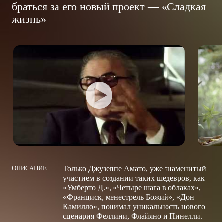
ОПИСАНИЕ
Только Джузеппе Амато, уже знаменитый
участием в создании таких шедевров, как
«Умберто Д.», «Четыре шага в облаках»,
«Франциск, менестрель Божий», «Дон
Камилло», понимал уникальность нового
сценария Феллини, Флайяно и Пинелли.
Амато находился в очень трудном
положении — он не хотел ссориться
со своим коллегой Аурелио
Де Лаурентисом, у которого был заключен
эксклюзивный контракт с Феллини. Кроме
того, Амато прекрасно понимал, что это